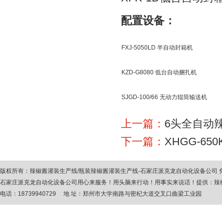
配置设备：
FXJ-5050LD 半自动封箱机
KZD-G8080 低台自动捆扎机
SJGD-100/66 无动力辊筒输送机
上一篇：
6头全自动
下一篇：
XHGG-6
版权所有：
辣椒酱灌装生产线
/
瓶装辣椒酱灌装生产线
-石家庄派克龙自动化设备公司
石家庄派克龙自动化设备公司用心来服务！用头脑来行动！用事实来说话！提供：
辣
电话：18739940729 地 址：郑州市大学南路与密杞大道交叉口曲梁工业园